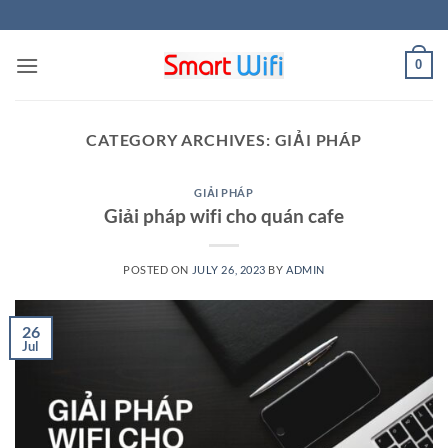
Skip
to
content
0
CATEGORY ARCHIVES:
GIẢI PHÁP
GIẢI PHÁP
Giải pháp wifi cho quán cafe
POSTED ON
JULY 26, 2023
BY
ADMIN
26
Jul