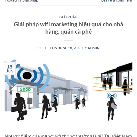
Posted in
Giải pháp
Leave a comment
GIẢI PHÁP
Giải pháp wifi marketing hiệu quả cho nhà
hàng, quán cà phê
POSTED ON
JUNE 18, 2018
BY
ADMIN
18
Jun
Nhược điểm của mạng wifi thông thường là gì? Tại Việt Nam