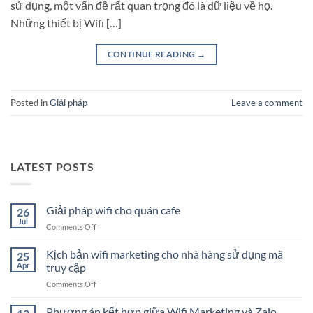
sử dụng, một vấn đề rất quan trọng đó là dữ liệu về họ.
Những thiết bị Wifi […]
CONTINUE READING
→
Posted in
Giải pháp
Leave a comment
LATEST POSTS
Giải pháp wifi cho quán cafe
26
Jul
on
Comments Off
Giải
pháp
Kịch bản wifi marketing cho nhà hàng sử dụng mã
25
wifi
Apr
truy cập
cho
on
Comments Off
quán
Kịch
cafe
bản
Phương án kết hợp giữa Wifi Marketing và Zalo