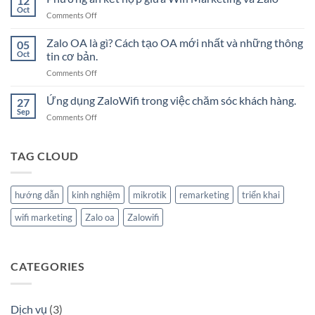
12
wifi
Oct
on
Comments Off
marketing
Phương
cho
án
Zalo OA là gì? Cách tạo OA mới nhất và những thông
nhà
05
kết
Oct
tin cơ bản.
hàng
hợp
sử
on
Comments Off
giữa
dụng
Zalo
Wifi
mã
OA
Ứng dụng ZaloWifi trong việc chăm sóc khách hàng.
Marketing
27
truy
là
và
Sep
cập
on
Comments Off
gì?
Zalo
Ứng
Cách
dụng
tạo
ZaloWifi
TAG CLOUD
OA
trong
mới
việc
nhất
chăm
và
hướng dẫn
kinh nghiệm
mikrotik
remarketing
triển khai
sóc
những
khách
thông
wifi marketing
Zalo oa
Zalowifi
hàng.
tin
cơ
bản.
CATEGORIES
Dịch vụ
(3)