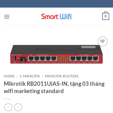
Skip
to
content
0
Add to
wishlist
HOME
/
3. MIKROTIK
/
MIKROTIK ROUTERS
Mikrotik RB2011UiAS-IN, tặng 03 tháng
wifi marketing standard