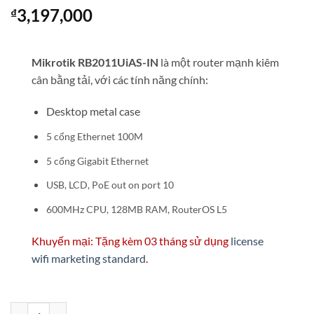
3,197,000
₫
Mikrotik RB2011UiAS-IN
là một router mạnh kiêm
cân bằng tải, với các tính năng chính:
Desktop metal case
5 cổng Ethernet 100M
5 cổng Gigabit Ethernet
USB, LCD, PoE out on port 10
600MHz CPU, 128MB RAM, RouterOS L5
Khuyến mại: Tặng kèm 03 tháng sử dụng
license
wifi marketing standard
.
Mikrotik RB2011UiAS-IN, tặng 03 tháng wifi marketing standard quan