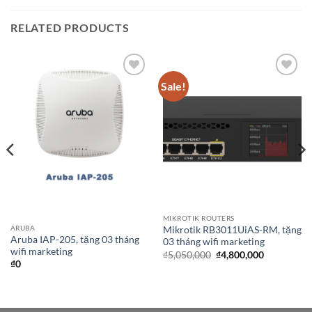
RELATED PRODUCTS
Sale!
Add to
Add to
wishlist
wishlist
MIKROTIK ROUTERS
ARUBA
Mikrotik RB3011UiAS-RM, tặng
Aruba IAP-205, tặng 03 tháng
03 tháng wifi marketing
wifi marketing
Original
Current
₫
5,050,000
₫
4,800,000
price
price
₫
0
was:
is:
₫5,050,000.
₫4,800,000