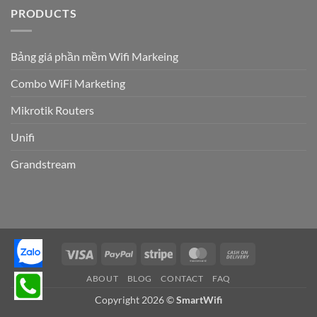
PRODUCTS
Bảng giá phần mềm Wifi Markeing
Combo WiFi Marketing
Mikrotik Routers
Unifi
Grandstream
Visa
PayPal
Stripe
MasterCard
Cash
On
ABOUT
BLOG
CONTACT
FAQ
Delivery
Copyright 2026 ©
SmartWifi