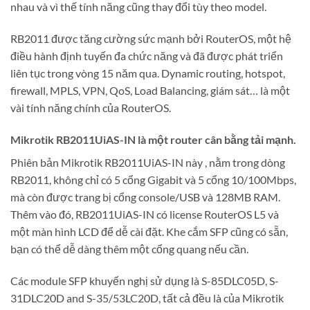
nhau và vì thế tính năng cũng thay đổi tùy theo model.
RB2011 được tăng cường sức mạnh bởi RouterOS, một hệ
điều hành định tuyến đa chức năng và đã được phát triển
liên tục trong vòng 15 năm qua. Dynamic routing, hotspot,
firewall, MPLS, VPN, QoS, Load Balancing, giám sát… là một
vài tính năng chính của RouterOS.
Mikrotik RB2011UiAS-IN là một router cân bằng tải mạnh.
Phiên bản Mikrotik RB2011UiAS-IN này , nằm trong dòng
RB2011, không chỉ có 5 cổng Gigabit và 5 cổng 10/100Mbps,
mà còn được trang bị cổng console/USB và 128MB RAM.
Thêm vào đó, RB2011UiAS-IN có license RouterOS L5 và
một màn hình LCD để dễ cài đặt. Khe cắm SFP cũng có sẵn,
bạn có thể dễ dàng thêm một cổng quang nếu cần.
Các module SFP khuyến nghị sử dụng là S-85DLC05D, S-
31DLC20D and S-35/53LC20D, tất cả đều là của Mikrotik