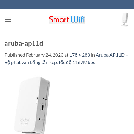
Skip
to
content
aruba-ap11d
Published
February 24, 2020
at
178 × 283
in
Aruba AP11D –
Bộ phát wifi băng tần kép, tốc độ 1167Mbps