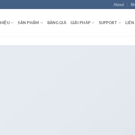
About
Bl
THIỆU
SẢN PHẨM
BẢNG GIÁ
GIẢI PHÁP
SUPPORT
LIÊN