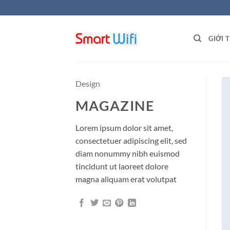
Skip
to
content
GIỚI 
Design
MAGAZINE
Lorem ipsum dolor sit amet,
consectetuer adipiscing elit, sed
diam nonummy nibh euismod
tincidunt ut laoreet dolore
magna aliquam erat volutpat