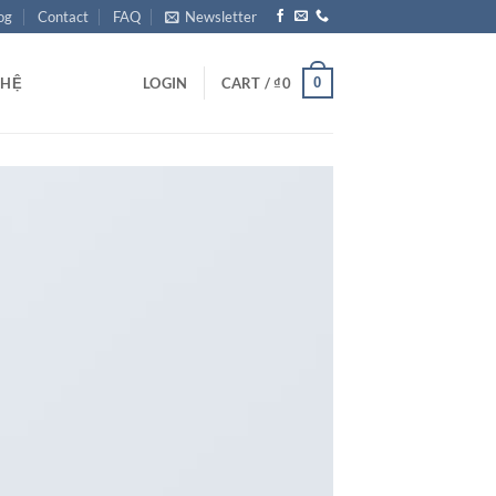
og
Contact
FAQ
Newsletter
0
 HỆ
LOGIN
CART /
₫
0